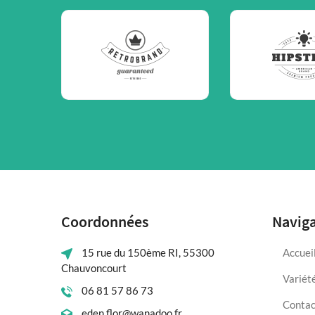
Coordonnées
Navig
15 rue du 150ème RI, 55300
Accuei
Chauvoncourt
Variét
06 81 57 86 73
Contac
eden.flor@wanadoo.fr