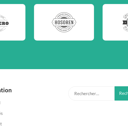
ation
Rechercher :
l
és
t