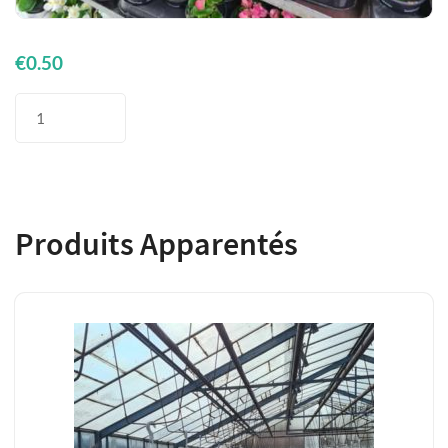
€
0.50
quantité
de
Bégonia
Rose
Produits Apparentés