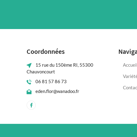
Coordonnées
Navig
15 rue du 150ème RI, 55300
Accuei
Chauvoncourt
Variét
06 81 57 86 73
Contac
eden.flor@wanadoo.fr