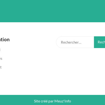
ation
Rechercher :
l
és
t
Site créé par Meuz'Info